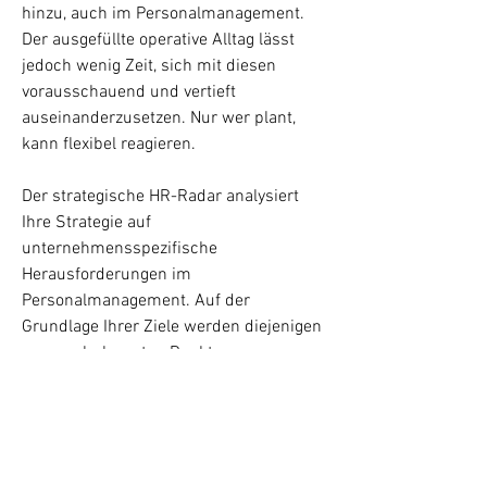
hinzu, auch im Personalmanagement.
Der ausgefüllte operative Alltag lässt
jedoch wenig Zeit, sich mit diesen
vorausschauend und vertieft
auseinanderzusetzen. Nur wer plant,
kann flexibel reagieren.
Der strategische HR-Radar analysiert
Ihre Strategie auf
unternehmensspezifische
Herausforderungen im
Personalmanagement. Auf der
Grundlage Ihrer Ziele werden diejenigen
personalrelevanten Punkte
herausgearbeitet, welche die
erfolgreiche Umsetzung Ihrer Strategie
fördern und/oder hemmen. Zudem
werden externe Einflüsse wie der
demografische Wandel, die